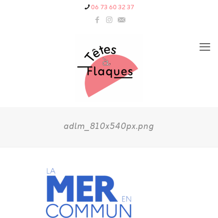
06 73 60 32 37
adlm_810x540px.png