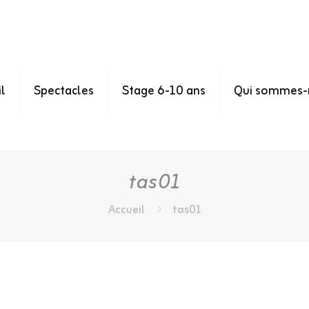
l
Spectacles
Stage 6-10 ans
Qui sommes-
tas01
Accueil
tas01