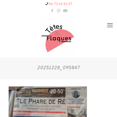
06 73 60 32 37
20251228_095847