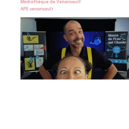
Médiathèque de Venansault
APE venansault