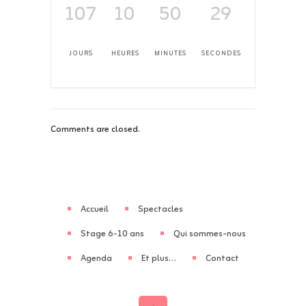
107
10
50
29
JOURS
HEURES
MINUTES
SECONDES
Comments are closed.
Accueil
Spectacles
Stage 6-10 ans
Qui sommes-nous
Agenda
Et plus…
Contact