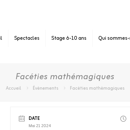
l
Spectacles
Stage 6-10 ans
Qui sommes-
Facéties mathémagiques
Accueil
Événements
Facéties mathémagiques
DATE
Mai 21 2024