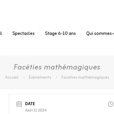
l
Spectacles
Stage 6-10 ans
Qui sommes-
Facéties mathémagiques
Accueil
Événements
Facéties mathémagiques
DATE
Août 11 2024