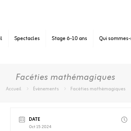
l
Spectacles
Stage 6-10 ans
Qui sommes-
Facéties mathémagiques
Accueil
Événements
Facéties mathémagiques
DATE
Oct 15 2024