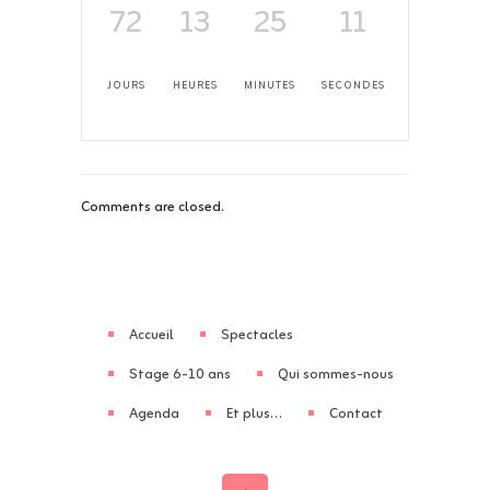
72
13
25
11
JOURS
HEURES
MINUTES
SECONDES
Comments are closed.
Accueil
Spectacles
Stage 6-10 ans
Qui sommes-nous
Agenda
Et plus…
Contact