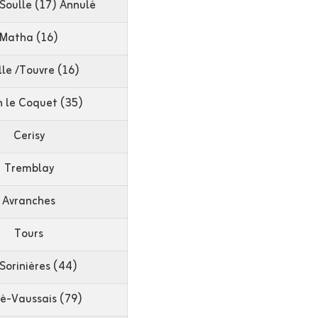
Soulle (17) Annulé
Matha (16)
le /Touvre (16)
n le Coquet (35)
Cerisy
Tremblay
Avranches
Tours
 Sorinières (44)
é-Vaussais (79)