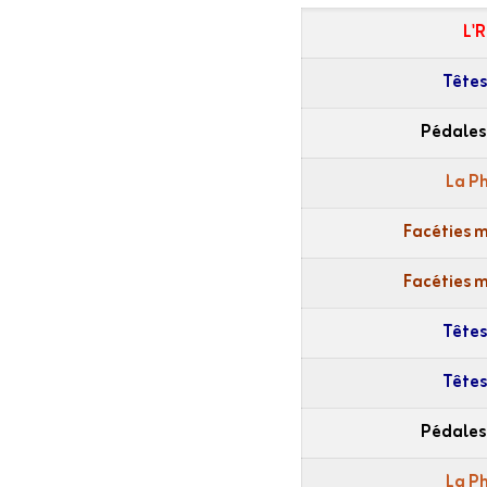
L'R
Têtes
Pédales
La P
Facéties 
Facéties 
Têtes
Têtes
Pédales
La P