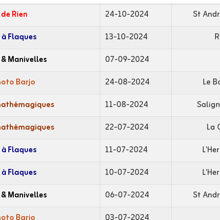
 de Rien
24-10-2024
St Andr
 à Flaques
13-10-2024
R
 & Manivelles
07-09-2024
hoto Barjo
24-08-2024
Le B
mathémagiques
11-08-2024
Salig
mathémagiques
22-07-2024
La 
 à Flaques
11-07-2024
L'He
 à Flaques
10-07-2024
L'He
 & Manivelles
06-07-2024
St Andr
hoto Barjo
03-07-2024