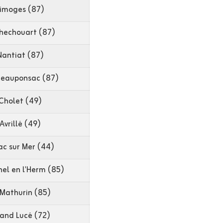
Limoges (87)
hechouart (87)
Nantiat (87)
eauponsac (87)
Cholet (49)
Avrillé (49)
iac sur Mer (44)
hel en l'Herm (85)
 Mathurin (85)
and Lucé (72)