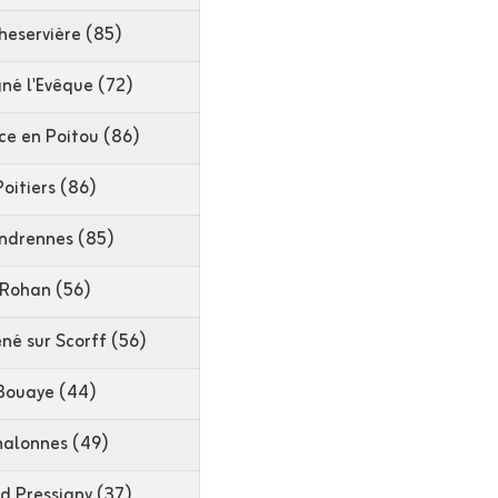
heservière (85)
né l'Evêque (72)
ce en Poitou (86)
Poitiers (86)
ndrennes (85)
Rohan (56)
é sur Scorff (56)
Bouaye (44)
alonnes (49)
d Pressigny (37)