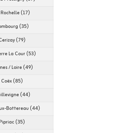
 Rochelle (17)
ombourg (35)
Cerizay (79)
erre La Cour (53)
es / Loire (49)
Coëx (85)
eillevigne (44)
oux-Bottereau (44)
Pipriac (35)